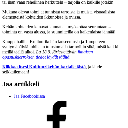
tai ihan vaan rehellinen herkuttelu – tarjolla on kaikille jotakin.
Mukana olevat toimijat tunnistat tarroista ja muista visuaalisista
elementeistä kohteiden ikkunoissa ja ovissa.
Kehän kohteiden kanavat kannattaa myös ottaa seurantaan –
toiminta on vasta alussa, ja suunnitteilla on kaikenlaista jännää!
Kauppahallilla Kulttuurikehän lanseerausta ja Tampereen
syntymäpäiviä juhlitaan tutustumalla tarinoihin siitä, mistä kaikki
meillä täällä alkoi.
La 18.9. järjestettävän
ilmaisen
opastuskierroksen tiedot löydät täältä
.
Klikkaa itsesi Kulttuurikehän kartalle tästä
, ja lähde
seikkailemaan!
Jaa artikkeli
Jaa Facebookissa