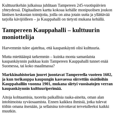
Kulttuurikehän julkaisua juhlitaan Tampereen 245-vuotispäivien
yhteydessä. Digitaalinen kartta kokoaa kehälle monipuolisen joukon
läntisen keskustan toimijoita, joilla on aina jotain uutta ja yllättävää
tarjolla kävijöilleen – ja Kauppahalli on tietysti mukana kehällä.
Tampereen Kauppahalli – kulttuurin
moniottelija
Harvemmin tulee ajateltua, että kaupankäynti olisi kulttuuria.
Mutta mietitäänpä tarkemmin – kuinka monta samanlaista
kaupankäynnin paikkaa kuin Tampereen Kauppahalli tunnet enää
Suomessa, tai koko maailmassa?
Markkinahistorian juuret juontavat Tampereella vuoteen 1602,
ja kun torikauppa kaupungin kasvaessa siirrettiin sisätiloihin
Kauppahalliin vuonna 1901, mukana siirtyi vuosisatojen verran
kaupankäynnin kulttuuriperimää.
Aitoja kohtaamisia, tuoreita paikallisia raaka-aineita, oman alan
intohimoista syväosaamista. Ennen kaikkea ihmisiä, jotka tulevat
töihin omana itsenään, ja sellaisina toivottavat tervetulleeksi kaikki
muutkin.