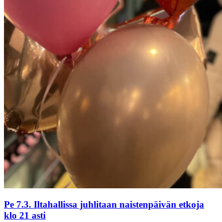
Pe 7.3. Iltahallissa juhlitaan naistenpäivän etkoja
klo 21 asti