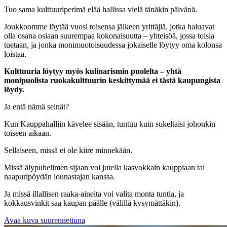
Tuo sama kulttuuriperimä elää hallissa vielä tänäkin päivänä.
Joukkoomme löytää vuosi toisensa jälkeen yrittäjiä, jotka haluavat
olla osana osiaan suurempaa kokonaisuutta – yhteisöä, jossa toisia
tuetaan, ja jonka monimuotoisuudessa jokaiselle löytyy oma kolonsa
loistaa.
Kulttuuria löytyy myös kulinarismin puolelta – yhtä
monipuolista ruokakulttuurin keskittymää ei tästä kaupungista
löydy.
Ja entä nämä seinät?
Kun Kauppahalliin kävelee sisään, tuntuu kuin sukeltaisi johonkin
toiseen aikaan.
Sellaiseen, missä ei ole kiire minnekään.
Missä älypuhelimen sijaan voi jutella kasvokkain kauppiaan tai
naapuripöydän lounastajan kanssa.
Ja missä illallisen raaka-aineita voi valita monta tuntia, ja
kokkausvinkit saa kaupan päälle (välillä kysymättäkin).
Avaa kuva suurennettuna