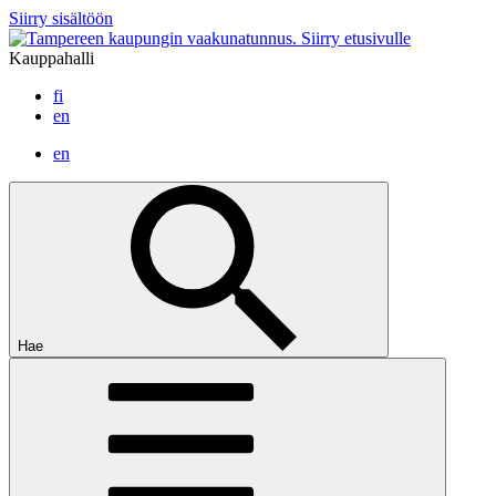
Siirry sisältöön
Siirry etusivulle
Kauppahalli
fi
en
en
Hae