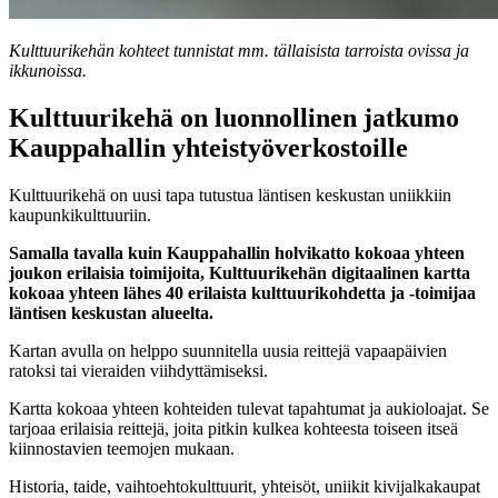
Kulttuurikehän kohteet tunnistat mm. tällaisista tarroista ovissa ja
ikkunoissa.
Kulttuurikehä on luonnollinen jatkumo
Kauppahallin yhteistyöverkostoille
Kulttuurikehä on uusi tapa tutustua läntisen keskustan uniikkiin
kaupunkikulttuuriin.
Samalla tavalla kuin Kauppahallin holvikatto kokoaa yhteen
joukon erilaisia toimijoita, Kulttuurikehän digitaalinen kartta
kokoaa yhteen lähes 40 erilaista kulttuurikohdetta ja -toimijaa
läntisen keskustan alueelta.
Kartan avulla on helppo suunnitella uusia reittejä vapaapäivien
ratoksi tai vieraiden viihdyttämiseksi.
Kartta kokoaa yhteen kohteiden tulevat tapahtumat ja aukioloajat. Se
tarjoaa erilaisia reittejä, joita pitkin kulkea kohteesta toiseen itseä
kiinnostavien teemojen mukaan.
Historia, taide, vaihtoehtokulttuurit, yhteisöt, uniikit kivijalkakaupat