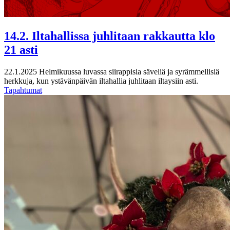
14.2. Iltahallissa juhlitaan rakkautta klo
21 asti
22.1.2025
Helmikuussa luvassa siirappisia säveliä ja syrämmellisiä
herkkuja, kun ystävänpäivän iltahallia juhlitaan iltaysiin asti.
Tapahtumat