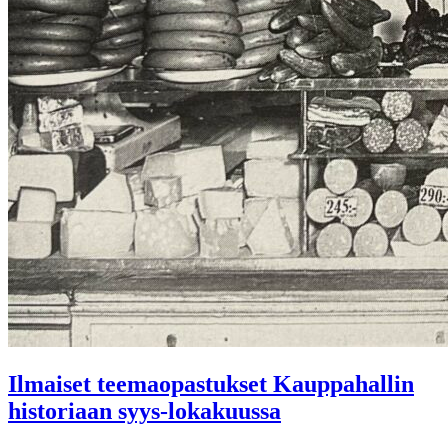
Ilmaiset teemaopastukset Kauppahallin
historiaan syys-lokakuussa