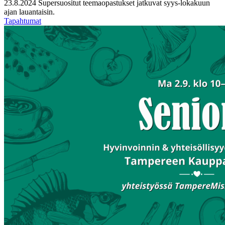
23.8.2024
Supersuositut teemaopastukset jatkuvat syys-lokakuun
ajan lauantaisin.
Tapahtumat