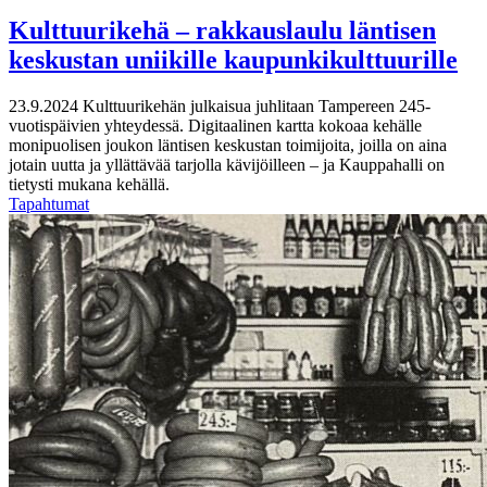
Kulttuurikehä – rakkauslaulu läntisen
keskustan uniikille kaupunkikulttuurille
23.9.2024
Kulttuurikehän julkaisua juhlitaan Tampereen 245-
vuotispäivien yhteydessä. Digitaalinen kartta kokoaa kehälle
monipuolisen joukon läntisen keskustan toimijoita, joilla on aina
jotain uutta ja yllättävää tarjolla kävijöilleen – ja Kauppahalli on
tietysti mukana kehällä.
Tapahtumat