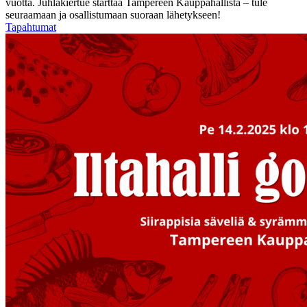
vuotta. Juhlakiertue starttaa Tampereen Kauppahallista – tule
seuraamaan ja osallistumaan suoraan lähetykseen!
Tapahtumat