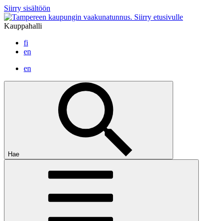
Siirry sisältöön
Siirry etusivulle
Kauppahalli
fi
en
en
Hae