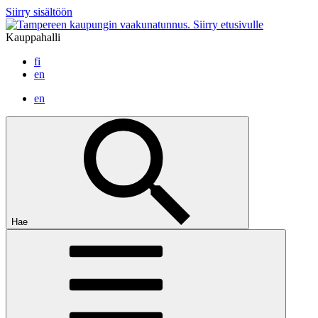
Siirry sisältöön
Siirry etusivulle
Kauppahalli
fi
en
en
Hae