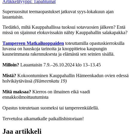
Artikkelityyppi:
Tapahtumat
Supersuositut teemaopastukset jatkuvat syys-lokakuun ajan
lauantaisin.
Tiedätkö, miltä Kauppahallissa tuoksui sotavuosien jälkeen? Entä
missä on sijainnut elokuvissakin nähty Kauppahallin salakapakka?
Tampereen Matkailuoppaiden
toteuttamilla opastuskierroksilla
luvassa on hauskoja tarinoita ja knoppitietoa kaupungin
kauneimmasta rakennuksesta ja elämästä sen seinien sisällä.
Milloin?
Lauantaisin 7.9.–26.10.2024 klo 13–13.45
Mistä?
Kokoontuminen Kauppahallin Hämeenkadun ovien edessä
holvikäytävässä
(Hämeenkatu 19)
Mitä maksaa?
Kierros on ilmainen eikä vaadi
ennakkoilmoittautumista
Opastus toteutetaan suomeksi tai tampereenkiälellä.
Tervetuloa aikamatkalle paikallishistoriaan!
Jaa artikkeli