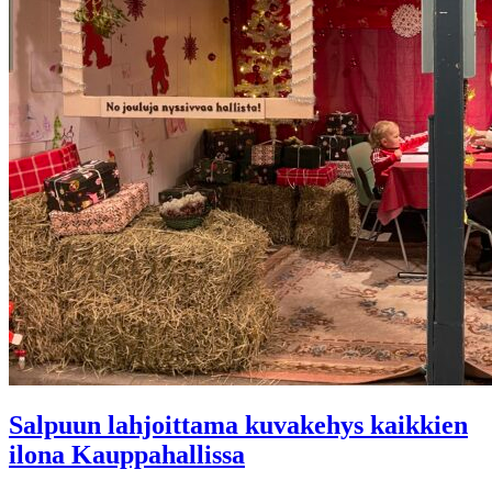
Salpuun lahjoittama kuvakehys kaikkien
ilona Kauppahallissa