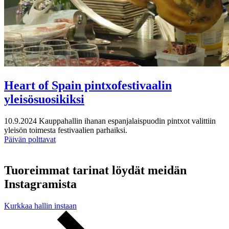
Heart of Spain pintxofestivaalin
yleisösuosikiksi
10.9.2024
Kauppahallin ihanan espanjalaispuodin pintxot valittiin
yleisön toimesta festivaalien parhaiksi.
Päivän polttavat
Tuoreimmat tarinat löydät meidän
Instagramista
Kurkkaa hallin instaan