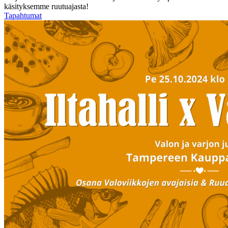
käsityksemme ruutuajasta!
Tapahtumat