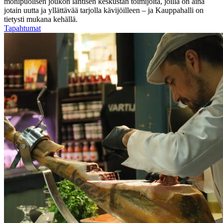
monipuolisen joukon läntisen keskustan toimijoita, joilla on aina
jotain uutta ja yllättävää tarjolla kävijöilleen – ja Kauppahalli on
tietysti mukana kehällä.
Tapahtumat