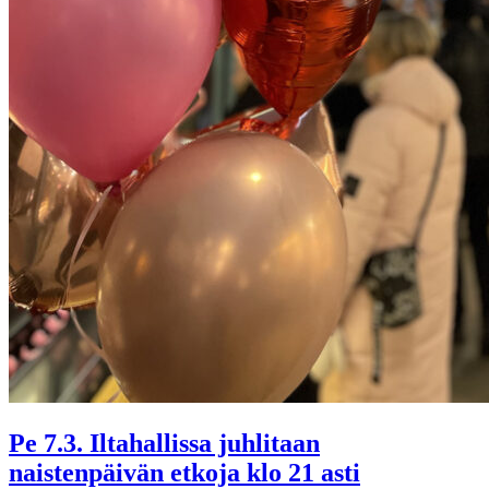
Pe 7.3. Iltahallissa juhlitaan
naistenpäivän etkoja klo 21 asti