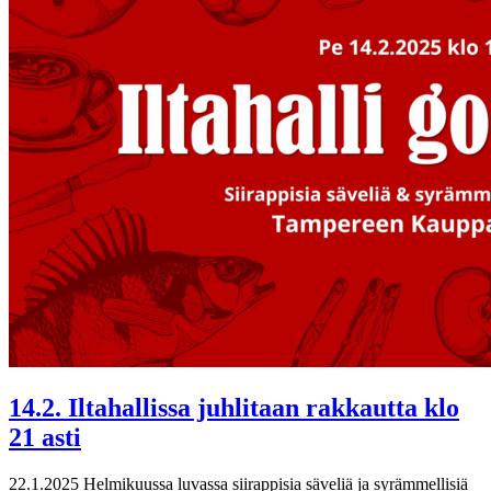
14.2. Iltahallissa juhlitaan rakkautta klo
21 asti
22.1.2025
Helmikuussa luvassa siirappisia säveliä ja syrämmellisiä