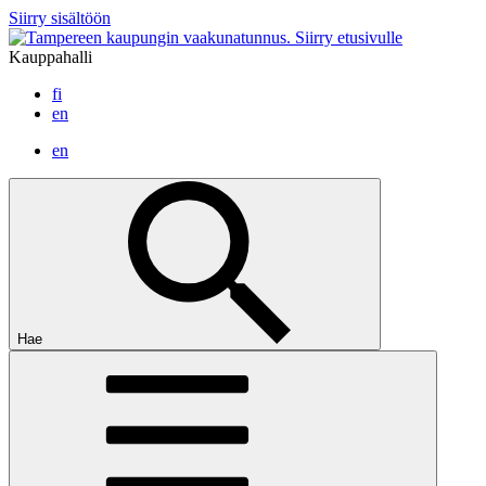
Siirry sisältöön
Siirry etusivulle
Kauppahalli
fi
en
en
Hae