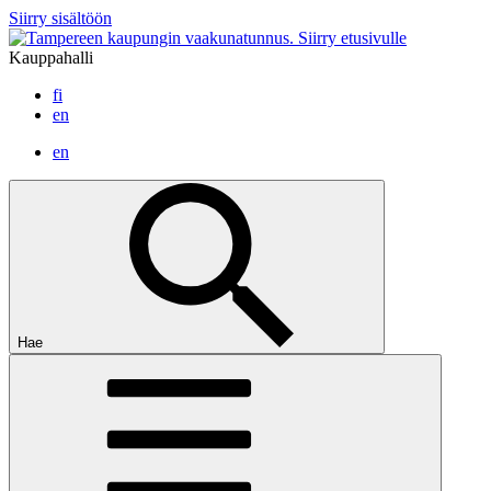
Siirry sisältöön
Siirry etusivulle
Kauppahalli
fi
en
en
Hae