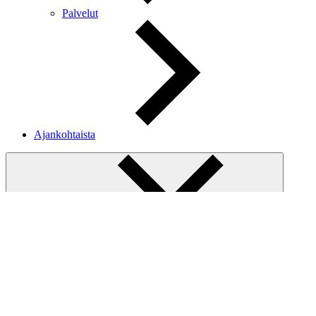
Palvelut
Ajankohtaista
Sulje valikko
Etusivu
Vierailu
Puodit & kartta