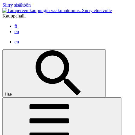
Siirry sisältöön
Siirry etusivulle
Kauppahalli
fi
en
en
Hae