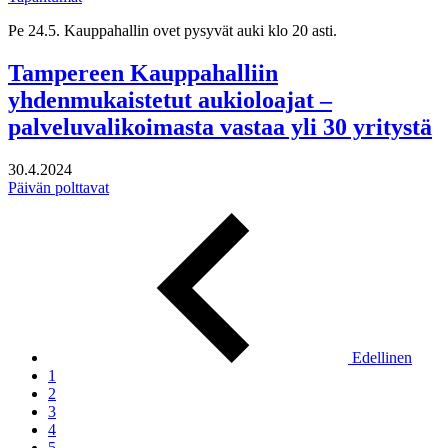
Pe 24.5. Kauppahallin ovet pysyvät auki klo 20 asti.
Tampereen Kauppahalliin
yhdenmukaistetut aukioloajat –
palveluvalikoimasta vastaa yli 30 yritystä
30.4.2024
Päivän polttavat
Edellinen
1
2
3
4
5