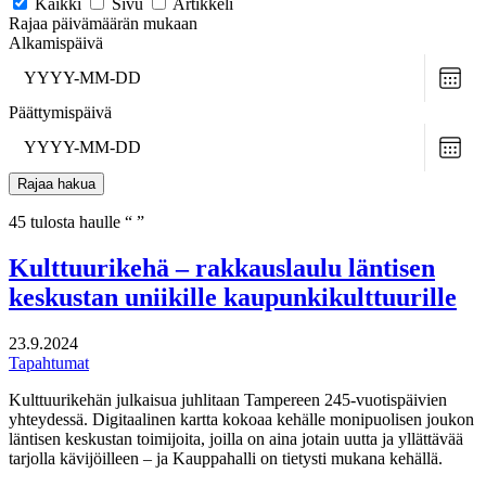
Kaikki
Sivu
Artikkeli
Rajaa päivämäärän mukaan
Alkamispäivä
Choo
date
Päättymispäivä
Choo
date
Rajaa hakua
45 tulosta haulle “ ”
Kulttuurikehä – rakkauslaulu läntisen
keskustan uniikille kaupunkikulttuurille
23.9.2024
Tapahtumat
Kulttuurikehän julkaisua juhlitaan Tampereen 245-vuotispäivien
yhteydessä. Digitaalinen kartta kokoaa kehälle monipuolisen joukon
läntisen keskustan toimijoita, joilla on aina jotain uutta ja yllättävää
tarjolla kävijöilleen – ja Kauppahalli on tietysti mukana kehällä.