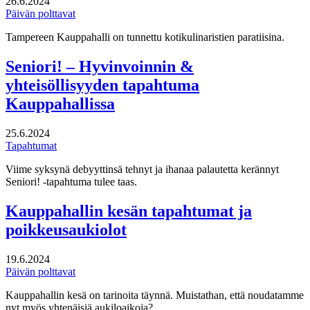
26.6.2024
Päivän polttavat
Tampereen Kauppahalli on tunnettu kotikulinaristien paratiisina.
Seniori! – Hyvinvoinnin &
yhteisöllisyyden tapahtuma
Kauppahallissa
25.6.2024
Tapahtumat
Viime syksynä debyyttinsä tehnyt ja ihanaa palautetta kerännyt
Seniori! -tapahtuma tulee taas.
Kauppahallin kesän tapahtumat ja
poikkeusaukiolot
19.6.2024
Päivän polttavat
Kauppahallin kesä on tarinoita täynnä. Muistathan, että noudatamme
nyt myös yhtenäisiä aukiloaikoja?