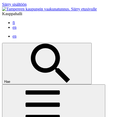
Siirry sisältöön
Siirry etusivulle
Kauppahalli
fi
en
en
Hae