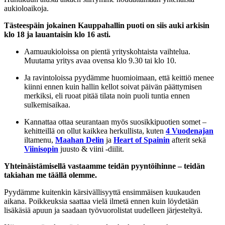
aukioloaikoja.
Tästeespäin jokainen Kauppahallin puoti on siis auki arkisin
klo 18 ja lauantaisin klo 16 asti.
Aamuaukioloissa on pientä yrityskohtaista vaihtelua.
Muutama yritys avaa ovensa klo 9.30 tai klo 10.
Ja ravintoloissa pyydämme huomioimaan, että keittiö menee
kiinni ennen kuin hallin kellot soivat päivän päättymisen
merkiksi, eli ruoat pitää tilata noin puoli tuntia ennen
sulkemisaikaa.
Kannattaa ottaa seurantaan myös suosikkipuotien somet –
kehitteillä on ollut kaikkea herkullista, kuten
4 Vuodenajan
iltamenu,
Maahan Delin
ja
Heart of Spainin
afterit sekä
Viinisopin
juusto & viini -diilit.
Yhteinäistämisellä vastaamme teidän pyyntöihinne – teidän
takiahan me täällä olemme.
Pyydämme kuitenkin kärsivällisyyttä ensimmäisen kuukauden
aikana. Poikkeuksia saattaa vielä ilmetä ennen kuin löydetään
lisäkäsiä apuun ja saadaan työvuorolistat uudelleen järjesteltyä.