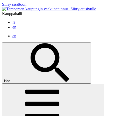
Siirry sisältöön
Siirry etusivulle
Kauppahalli
fi
en
en
Hae