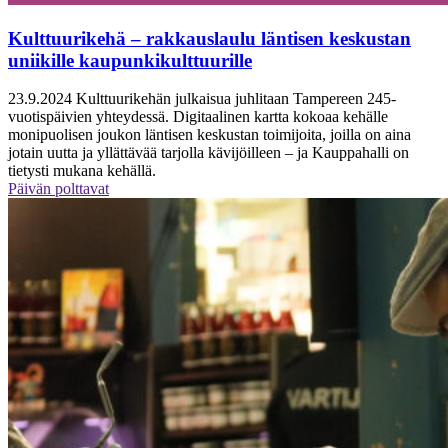
Kulttuurikehä – rakkauslaulu läntisen keskustan
uniikille kaupunkikulttuurille
23.9.2024
Kulttuurikehän julkaisua juhlitaan Tampereen 245-
vuotispäivien yhteydessä. Digitaalinen kartta kokoaa kehälle
monipuolisen joukon läntisen keskustan toimijoita, joilla on aina
jotain uutta ja yllättävää tarjolla kävijöilleen – ja Kauppahalli on
tietysti mukana kehällä.
Päivän polttavat