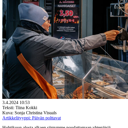
3.4.2024 10:53
Teksti: Tiina Kokki
Kuva: Sonja Christina Visuals
Artikkelityyppi:
Päivän polttavat
Huhtikuun alusta alkaen siirrymme noudattamaan yhtenäisiä